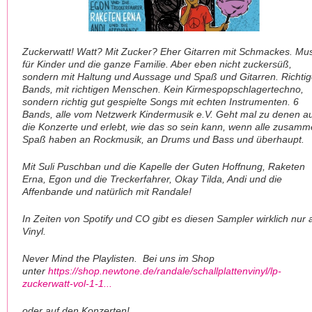
Zuckerwatt! Watt? Mit Zucker? Eher Gitarren mit Schmackes. Mus
für Kinder und die ganze Familie. Aber eben nicht zuckersüß,
sondern mit Haltung und Aussage und Spaß und Gitarren. Richti
Bands, mit richtigen Menschen. Kein Kirmespopschlagertechno,
sondern richtig gut gespielte Songs mit echten Instrumenten. 6
Bands, alle vom Netzwerk Kindermusik e.V. Geht mal zu denen a
die Konzerte und erlebt, wie das so sein kann, wenn alle zusam
Spaß haben an Rockmusik, an Drums und Bass und überhaupt.
Mit Suli Puschban und die Kapelle der Guten Hoffnung, Raketen
Erna, Egon und die Treckerfahrer, Okay Tilda, Andi und die
Affenbande und natürlich mit Randale!
In Zeiten von Spotify und CO gibt es diesen Sampler wirklich nur 
Vinyl.
Never Mind the Playlisten. Bei uns im Shop
unter
https://shop.newtone.de/randale/schallplattenvinyl/lp-
zuckerwatt-vol-1-1...
oder auf den Konzerten!