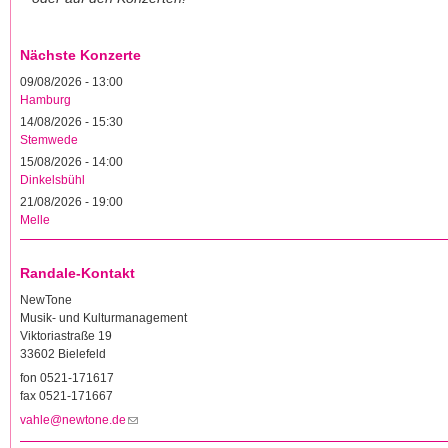
Nächste Konzerte
09/08/2026 - 13:00
Hamburg
14/08/2026 - 15:30
Stemwede
15/08/2026 - 14:00
Dinkelsbühl
21/08/2026 - 19:00
Melle
Randale-Kontakt
NewTone
Musik- und Kulturmanagement
Viktoriastraße 19
33602 Bielefeld
fon 0521-171617
fax 0521-171667
vahle@newtone.de
(Link sendet E-Mail)