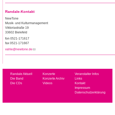
Randale-Kontakt
NewTone
Musik- und Kulturmanagement
Viktoriastraße 19
33602 Bielefeld
fon 0521-171617
fax 0521-171667
vahle@newtone.de
(Link sendet E-Mail)
Randale Aktuell
Konzerte
Veranstalter Infos
Die Band
Konzerte Archiv
Links
Die CDs
Videos
Kontakt
Impressum
Datenschutzerklärung