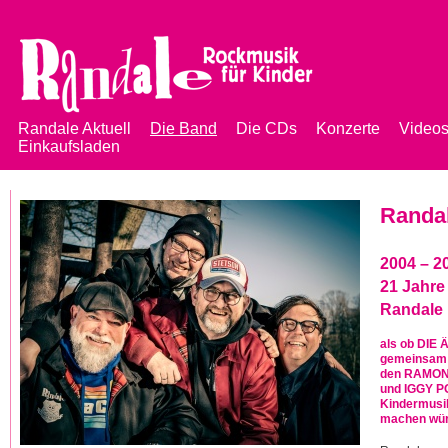
Jump to navigation
Randale Aktuell
Die Band
Die CDs
Konzerte
Video
Einkaufsladen
Hauptmenü
Randa
2004 – 2
21 Jahre
Randale
als ob DIE
gemeinsam 
den RAMO
und IGGY P
Kindermusi
machen wü