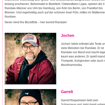
bislang erschienen. Beheimatet in Bielefeld / Ostwestfalen-Lippe, spielen die 4
Randale-Männer von Ulm bis Hamburg, von Köln bis Berlin, von Frankfurt bis
Bremen. Und regelmäßig auch auf der schönen Insel Föhr, mitten im Wattenme
Nordsee.
Never mind the Blockflöte – hier kommt Randale!
Jochen
Jochen Vahle erfindet alle Texte u
viele Melodien bei Randale. Er ist
Randale von Beruf und macht eige
kaum was anderes. Er spielt man
Trompete, Kuhglocken oder auch 
Mundharmonika.
Garrelt
Garrelt Riepelmeier liebt sein
Schlagzeug und zieht damit unhei