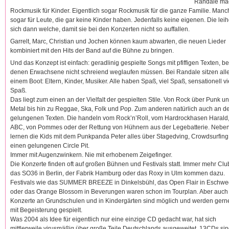
Randale ma
Rockmusik für Kinder. Eigentlich sogar Rockmusik für die ganze Familie. Man
sogar für Leute, die gar keine Kinder haben. Jedenfalls keine eigenen. Die lei
sich dann welche, damit sie bei den Konzerten nicht so auffallen.
Garrelt, Marc, Christian und Jochen können kaum abwarten, die neuen Lieder
kombiniert mit den Hits der Band auf die Bühne zu bringen.
Und das Konzept ist einfach: geradlinig gespielte Songs mit pfiffigen Texten, be
denen Erwachsene nicht schreiend weglaufen müssen. Bei Randale sitzen alle
einem Boot: Eltern, Kinder, Musiker. Alle haben Spaß, viel Spaß, sensationell vi
Spaß.
Das liegt zum einen an der Vielfalt der gespielten Stile. Von Rock über Punk u
Metal bis hin zu Reggae, Ska, Folk und Pop. Zum anderen natürlich auch an d
gelungenen Texten. Die handeln vom Rock’n’Roll, vom Hardrockhasen Harald
ABC, von Pommes oder der Rettung von Hühnern aus der Legebatterie. Nebe
lernen die Kids mit dem Punkpanda Peter alles über Stagedving, Crowdsurfing
einen gelungenen Circle Pit.
Immer mit Augenzwinkern. Nie mit erhobenem Zeigefinger.
Die Konzerte finden oft auf großen Bühnen und Festivals statt. Immer mehr Clu
das SO36 in Berlin, der Fabrik Hamburg oder das Roxy in Ulm kommen dazu.
Festivals wie das SUMMER BREEZE in Dinkelsbühl, das Open Flair in Eschw
oder das Orange Blossom in Beverungen waren schon im Tourplan. Aber auch
Konzerte an Grundschulen und in Kindergärten sind möglich und werden gern
mit Begeisterung gespielt.
Was 2004 als Idee für eigentlich nur eine einzige CD gedacht war, hat sich
mittlerweile virusmäßig über große Teile Deutschlands ausgeweitet. 13CDs si