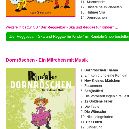
11. Marmelade
12. Unsere neun Planeten
13. Hühner Ska
14. Dornröschen
Weitere Infos zur CD
"Der Reggaebär - Ska und Reggae für Kinder"
...
„Der Reggaebär - Ska und Reggae für Kinder“ im Randale-Shop bestelle
Dornröschen - Ein Märchen mit Musik
1.
Dornröschen Thema
2. Ein König und eine Königin
3.
Hey Kleines Mädchen
4. Zusammen
5.
Sch(l)aflied
6. Die Vorbereitungen fürs Fest
7.
12 Goldene Teller
8. Die Taufe
9.
Die Wünsche
10. Nicht eingeladen
11.
Der Fluch
12. Linderung