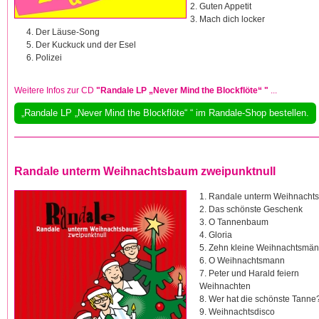
Guten Appetit
Mach dich locker
Der Läuse-Song
Der Kuckuck und der Esel
Polizei
Weitere Infos zur CD
"Randale LP „Never Mind the Blockflöte“ "
...
„Randale LP „Never Mind the Blockflöte“ “ im Randale-Shop bestellen.
Randale unterm Weihnachtsbaum zweipunktnull
1. Randale unterm Weihnacht
2. Das schönste Geschenk
3. O Tannenbaum
4. Gloria
5. Zehn kleine Weihnachtsmän
6. O Weihnachtsmann
7. Peter und Harald feiern
Weihnachten
8. Wer hat die schönste Tanne
9. Weihnachtsdisco