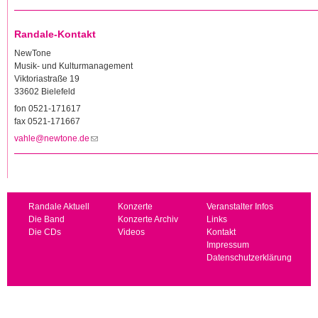
Randale-Kontakt
NewTone
Musik- und Kulturmanagement
Viktoriastraße 19
33602 Bielefeld
fon 0521-171617
fax 0521-171667
vahle@newtone.de
(Link sendet E-Mail)
Randale Aktuell
Konzerte
Veranstalter Infos
Die Band
Konzerte Archiv
Links
Die CDs
Videos
Kontakt
Impressum
Datenschutzerklärung