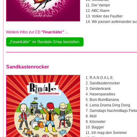
11. Der Vampir
12. ABC Alarm
13. Volker das Faultier
14. Wir passen aufeinander au
Weitere Infos zur CD
"Feuerkäfer"
...
„Feuerkäfer“ im Randale-Shop bestellen.
Sandkastenrocker
1. R.A.N.D.A.L.E.
2. Sandkastenrocker
3. Geisterkrank
4. Hasenparadies
5. Bum BumBanana
6. Lama Drama Ding Dong
7. Samstags Nachmittags Fieb
8. Müll
9. Kilometer
10. Bagger
11. Ich mag den Sommer