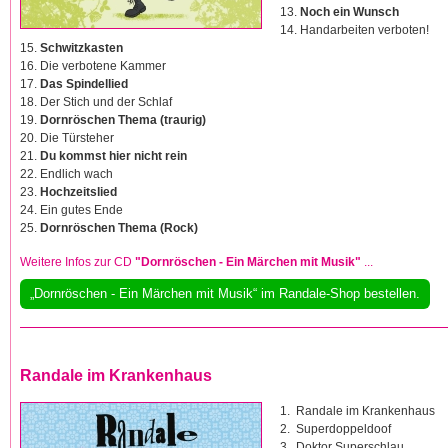
13.
Noch ein Wunsch
14. Handarbeiten verboten!
15.
Schwitzkasten
16. Die verbotene Kammer
17.
Das Spindellied
18. Der Stich und der Schlaf
19.
Dornröschen Thema (traurig)
20. Die Türsteher
21.
Du kommst hier nicht rein
22. Endlich wach
23.
Hochzeitslied
24. Ein gutes Ende
25.
Dornröschen Thema (Rock)
Weitere Infos zur CD
"Dornröschen - Ein Märchen mit Musik"
...
„Dornröschen - Ein Märchen mit Musik“ im Randale-Shop bestellen.
Randale im Krankenhaus
1. Randale im Krankenhaus
2. Superdoppeldoof
3. Doktor Superschlau