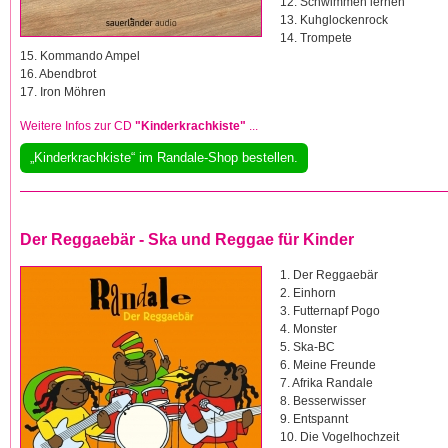
12. Schwimmen lernen
13. Kuhglockenrock
14. Trompete
15. Kommando Ampel
16. Abendbrot
17. Iron Möhren
Weitere Infos zur CD
"Kinderkrachkiste"
...
„Kinderkrachkiste“ im Randale-Shop bestellen.
Der Reggaebär - Ska und Reggae für Kinder
1. Der Reggaebär
2. Einhorn
3. Futternapf Pogo
4. Monster
5. Ska-BC
6. Meine Freunde
7. Afrika Randale
8. Besserwisser
9. Entspannt
10. Die Vogelhochzeit