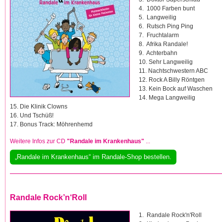
4. 1000 Farben bunt
5. Langweilig
6. Rutsch Ping Ping
7. Fruchtalarm
8. Afrika Randale!
9. Achterbahn
10. Sehr Langweilig
11. Nachtschwestern ABC
12. Rock A Billy Röntgen
13. Kein Bock auf Waschen
14. Mega Langweilig
15. Die Klinik Clowns
16. Und Tschüß!
17. Bonus Track: Möhrenhemd
Weitere Infos zur CD
"Randale im Krankenhaus"
...
„Randale im Krankenhaus“ im Randale-Shop bestellen.
Randale Rock’n‘Roll
1. Randale Rock'n'Roll