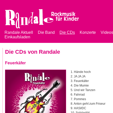
Jump to navigation
Randale Aktuell
Die Band
Die CDs
Konzerte
Video
Einkaufsladen
Hauptmenü
Die CDs von Randale
Feuerkäfer
1. Hände hoch
2. JA JA JA
3. Feuerkäfer
4. Die Mumie
5. Und wir Tanzen
6. Fahrrad
7. Pommes
8. Anton geht zum Friseur
9. HASI/DC
10. Solidarität