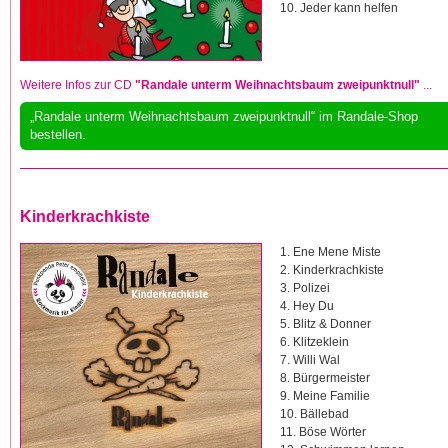
10. Jeder kann helfen
Weitere Infos zur CD
"Randale unterm Weihnachtsbaum zweipunktnull"
...
„Randale unterm Weihnachtsbaum zweipunktnull“ im Randale-Shop
bestellen.
Kinderkrachkiste
1. Ene Mene Miste
2. Kinderkrachkiste
3. Polizei
4. Hey Du
5. Blitz & Donner
6. Klitzeklein
7. Willi Wal
8. Bürgermeister
9. Meine Familie
10. Bällebad
11. Böse Wörter