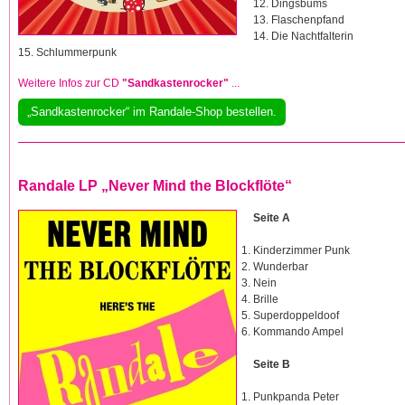
12. Dingsbums
13. Flaschenpfand
14. Die Nachtfalterin
15. Schlummerpunk
Weitere Infos zur CD
"Sandkastenrocker"
...
„Sandkastenrocker“ im Randale-Shop bestellen.
Randale LP „Never Mind the Blockflöte“
Seite A
Kinderzimmer Punk
Wunderbar
Nein
Brille
Superdoppeldoof
Kommando Ampel
Seite B
Punkpanda Peter