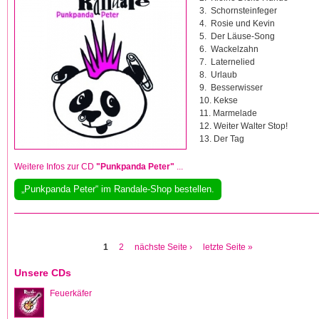
3. Schornsteinfeger
4. Rosie und Kevin
5. Der Läuse-Song
6. Wackelzahn
7. Laternelied
8. Urlaub
9. Besserwisser
10. Kekse
11. Marmelade
12. Weiter Walter Stop!
13. Der Tag
Weitere Infos zur CD
"Punkpanda Peter"
...
„Punkpanda Peter“ im Randale-Shop bestellen.
Seiten
1
2
nächste Seite ›
letzte Seite »
Unsere CDs
Feuerkäfer