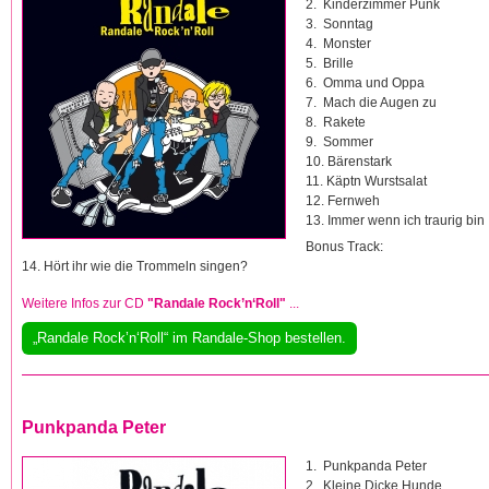
2. Kinderzimmer Punk
3. Sonntag
4. Monster
5. Brille
6. Omma und Oppa
7. Mach die Augen zu
8. Rakete
9. Sommer
10. Bärenstark
11. Käptn Wurstsalat
12. Fernweh
13. Immer wenn ich traurig bin
Bonus Track:
14. Hört ihr wie die Trommeln singen?
Weitere Infos zur CD
"Randale Rock’n‘Roll"
...
„Randale Rock’n‘Roll“ im Randale-Shop bestellen.
Punkpanda Peter
1. Punkpanda Peter
2. Kleine Dicke Hunde