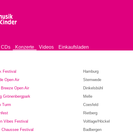
Jump to navigation
e CDs
Konzerte
Videos
Einkaufsladen
 Festival
Hamburg
e Open Air
Stemwede
Breeze Open Air
Dinkelsbühl
ng Grönenbergpark
Melle
m Turm
Coesfeld
nfest
Rietberg
n Vibes Festival
Voltlage/Höckel
e Chaussee Festival
Badbergen