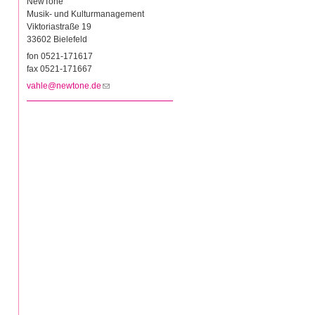
NewTone
Musik- und Kulturmanagement
Viktoriastraße 19
33602 Bielefeld
fon 0521-171617
fax 0521-171667
vahle@newtone.de
(Link sendet E-Mail)