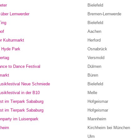
eter
Bielefeld
 über Lemwerder
Bremen-Lemwerde
Ting
Bielefeld
hof
Aachen
er Kulturmarkt
Herford
e Hyde Park
Osnabrück
ertag
Versmold
nce to Dance Festival
Dülmen
markt
Büren
usikfestival Neue Schmiede
Bielefeld
sikfestival in der B10
Melle
est im Tierpark Sababurg
Hofgeismar
est im Tierpark Sababurg
Hofgeismar
nparty im Luisenpark
Mannheim
cheim
Kirchheim bei München
Ulm