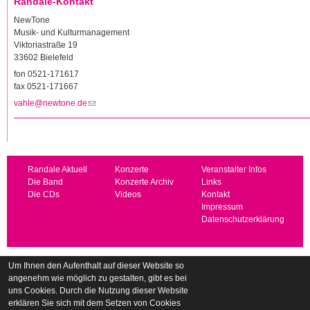
Randale-Kontakt
NewTone
Musik- und Kulturmanagement
Viktoriastraße 19
33602 Bielefeld
fon 0521-171617
fax 0521-171667
vahle@newtone.de
(Link sendet E-Mail)
Randale Aktuell
Konzerte
Veranstalter Infos
Die Band
Konzerte Archiv
Links
Die CDs
Videos
Kontakt
Impressum
Datenschutzerklärung
Um Ihnen den Aufenthalt auf dieser Website so
angenehm wie möglich zu gestalten, gibt es bei
uns Cookies. Durch die Nutzung dieser Website
erklären Sie sich mit dem Setzen von Cookies