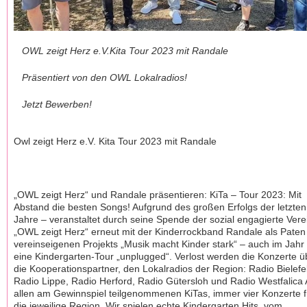
OWL zeigt Herz e.V.Kita Tour 2023 mit Randale
Präsentiert von den OWL Lokalradios!
Jetzt Bewerben!
Owl zeigt Herz e.V. Kita Tour 2023 mit Randale
„OWL zeigt Herz“ und Randale präsentieren: KiTa – Tour 2023: Mit
Abstand die besten Songs! Aufgrund des großen Erfolgs der letzten
Jahre – veranstaltet durch seine Spende der sozial engagierte Vere
„OWL zeigt Herz“ erneut mit der Kinderrockband Randale als Paten
vereinseigenen Projekts „Musik macht Kinder stark“ – auch im Jahr
eine Kindergarten-Tour „unplugged“. Verlost werden die Konzerte ü
die Kooperationspartner, den Lokalradios der Region: Radio Bielefe
Radio Lippe, Radio Herford, Radio Gütersloh und Radio Westfalica
allen am Gewinnspiel teilgenommenen KiTas, immer vier Konzerte f
die jeweilige Region. Wir spielen echte Kindergarten Hits, vom