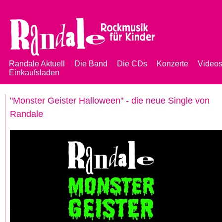
Jump to navigation
Randale Aktuell
Die Band
Die CDs
Konzerte
Video
Einkaufsladen
Hauptmenü
"Monster Geister Halloween" - die neue Single von
Randale