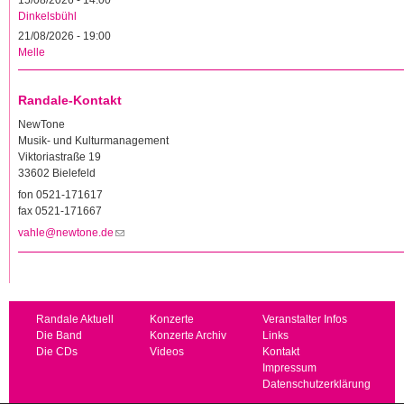
15/08/2026 - 14:00
Dinkelsbühl
21/08/2026 - 19:00
Melle
Randale-Kontakt
NewTone
Musik- und Kulturmanagement
Viktoriastraße 19
33602 Bielefeld
fon 0521-171617
fax 0521-171667
vahle@newtone.de
(Link sendet E-Mail)
Randale Aktuell
Konzerte
Veranstalter Infos
Die Band
Konzerte Archiv
Links
Die CDs
Videos
Kontakt
Impressum
Datenschutzerklärung