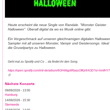
Heute erscheint die neue Single von Randale. "Monster Geister
Halloween". Überall digital da wo es Musik online gibt.
Ein Vorgeschmack auf unseren gleichnamigen digitalen Hallowee
Sampler mit all unseren Monster, Vampir und Geistersongs. Ideal 
die Gruselpartys zu Halloween.
Geht mal zu Spotify und Co ... da findet ihr den Song.
https://open.spotify.com/intl-de/album/6OHWqp8RjejuOfKjrfrAOD?si=hmfHY7
(Link ist extern)
Nächste Konzerte
09/08/2026 - 13:00
Hamburg
14/08/2026 - 15:30
Stemwede