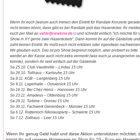
Wenn ihr euch (warum auch immer) den Eintritt für Randale Konzerte gerade
nicht leisten könnt, dann gibt es bei Randale jetzt das Hasenticket. Ihr meldet
euch per Mail an
vahle@newtone.de
(Link sendet E-Mail)
und schreibt einfach "ich möchte für 
Show in XY gerne zwei Hasentickets". Dann kommt ihr auf die Gästeliste und
zahlt keinen Eintritt. Ihr müßt euch nicht erklären oder irgendwas nachweisen
Wir glauben euch. Das ist pro Show begrenzt möglich, aber probiert es bitte. 
werdet an der Kasse auch nicht extra vermerkt (was euch ja unangenehm se
könnte), sondern ihr seid einfach auf der Gästeliste.
Sa 25.10. Club Vaudeville – Lindau 15 Uhr
So 26.10. Tollhaus – Karlsruhe 15 Uhr
Sa 8.11. KGB – Langenberg 15 Uhr
So 9.11. Lagerhalle – Osnabrück 15 Uhr
So 16.11. Bei Chez Heinz – Hannover 15 Uhr
So 23.11. Amadeus – Oldenburg 15 Uhr
Sa 29.11. Turbine – Gronau 15 Uhr
So 30.11. Fachwerk Gievenbeck – Münster 15 Uhr
Sa 6.12. Rattenloch Nikolausparty – Schwerte 15 Uhr
So 7.12. Zollhaus – Leer 15 Uhr
Wenn Ihr genug Geld habt und diese Aktion unterstützen möchtet, 
könnt ihr auf unserer Homepage im Shop für 10,- Euro ein Hasentic