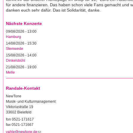
für andere finanzieren. Das haben schon viele Fans gemacht und w
danken euch sehr dafür. Das ist Solidarität, danke.
Nächste Konzerte
09/08/2026 - 13:00
Hamburg
14/08/2026 - 15:30
Stemwede
15/08/2026 - 14:00
Dinkelsbühl
21/08/2026 - 19:00
Melle
Randale-Kontakt
NewTone
Musik- und Kulturmanagement
Viktoriastraße 19
33602 Bielefeld
fon 0521-171617
fax 0521-171667
vahle@newtone.de
(Link sendet E-Mail)