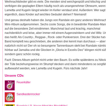
Weihnachtslieder gibt es viele. Die meisten sind weichgespült und kitschig und
verfolgen die geplagten Eltern häufig noch als unangenehmer Ohrwurm, wenn
Lametta und Kugeln längst wieder im Keller verstaut sind. Außerdem: Wer sagt
eigentlich, dass Kinder auf seichtes Gedudel stehen? Niemand!
Und genau deshalb haben die Jungs von Randale ein ganz anderes Weihnach
Mini-Album aufgenommen. Sechs coole Songs, die in bewährter Randale-Man
auf die besondere Zeit einstimmen. Manchmal laut und krachig, manchmal
nachdenklich und leise, aber immer mit einem Augenzwinkern und viel Witz. U
das heißt: Als Country-, Reggae-, Rock- oder Punkversion. Drei der Stücke hat 
Band komplett neu geschrieben, die anderen drei kennt man durchaus — aber
natürlich nicht so! Der oh so besungene Tannenbaum steht bei Randale nämli
hörbar auf Jamaika und die Glocken in „Gloria in Excelis Deo” klingen nicht süß
sondern ganz schön rockig.
Fazit: Dieses Album gehört nicht unter den Baum. Es sollte spätestens zu Nikol
der Tüte beziehungsweise im Strumpf stecken und dann mindestens so sorgfäl
aufbewahrt werden, wie Lametta und Kugeln. Fürs nächste Jahr!
Unsere CDs
Feuerkäfer
Sandkastenrocker
Randale LP „Never Mind the Blockflöte“