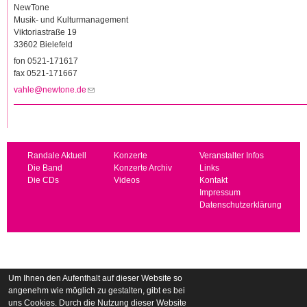
NewTone
Musik- und Kulturmanagement
Viktoriastraße 19
33602 Bielefeld
fon 0521-171617
fax 0521-171667
vahle@newtone.de
(Link sendet E-Mail)
Randale Aktuell
Konzerte
Veranstalter Infos
Die Band
Konzerte Archiv
Links
Die CDs
Videos
Kontakt
Impressum
Datenschutzerklärung
Um Ihnen den Aufenthalt auf dieser Website so
angenehm wie möglich zu gestalten, gibt es bei
uns Cookies. Durch die Nutzung dieser Website