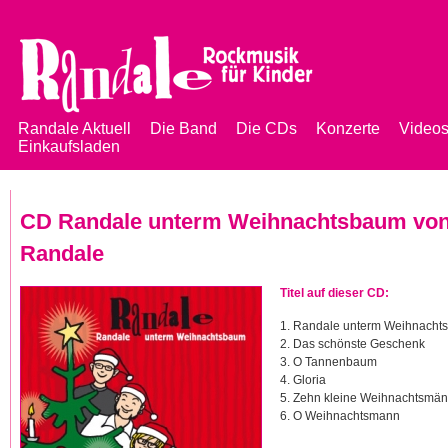
Jump to navigation
Randale Aktuell
Die Band
Die CDs
Konzerte
Video
Einkaufsladen
Hauptmenü
CD Randale unterm Weihnachtsbaum vo
Randale
Titel auf dieser CD:
1. Randale unterm Weihnacht
2. Das schönste Geschenk
3. O Tannenbaum
4. Gloria
5. Zehn kleine Weihnachtsmän
6. O Weihnachtsmann